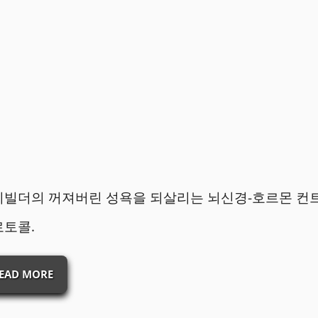
디빌더의 꺼져버린 성욕을 되살리는 뇌신경-호르몬 컨
로토콜.
EAD MORE