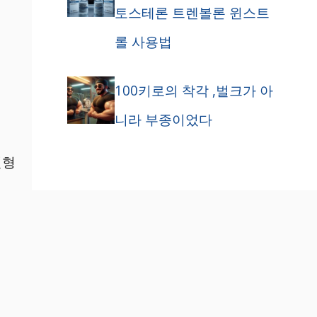
토스테론 트렌볼론 윈스트
롤 사용법
100키로의 착각 ,벌크가 아
니라 부종이었다
현형