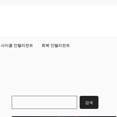
사이클 인텔리전트
회복 인텔리전트
검
검색
색