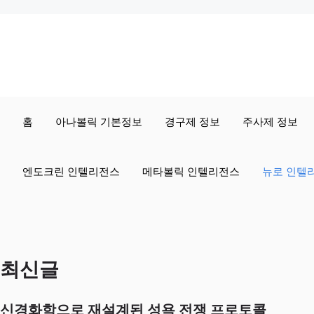
컨
텐
츠
로
홈
아나볼릭 기본정보
경구제 정보
주사제 정보
건
너
엔도크린 인텔리전스
메타볼릭 인텔리전스
뉴로 인텔
뛰
기
최신글
신경화학으로 재설계된 성욕 전쟁 프로토콜