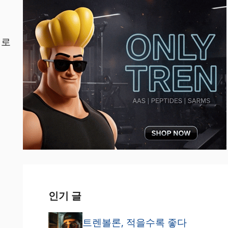
제로
인기 글
트렌볼론, 적을수록 좋다