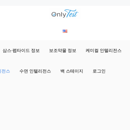
삼스·펩타이드 정보
보조약물 정보
케미컬 인텔리전스
리전스
수면 인텔리전스
백 스테이지
로그인