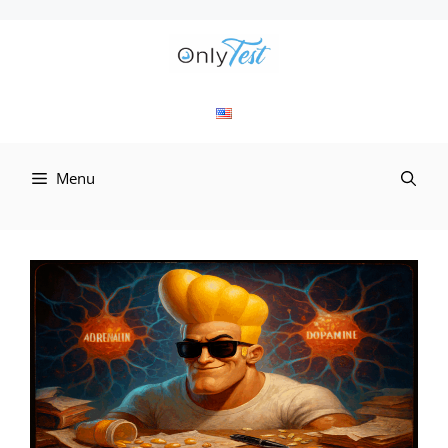
컨
텐
츠
로
Menu
건
너
뛰
기