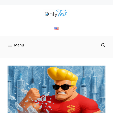
컨
텐
츠
로
Menu
건
너
뛰
기