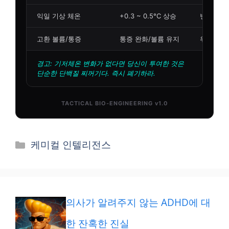
카
케미컬 인텔리전스
테
고
리
의사가 알려주지 않는 ADHD에 대
한 잔혹한 진실