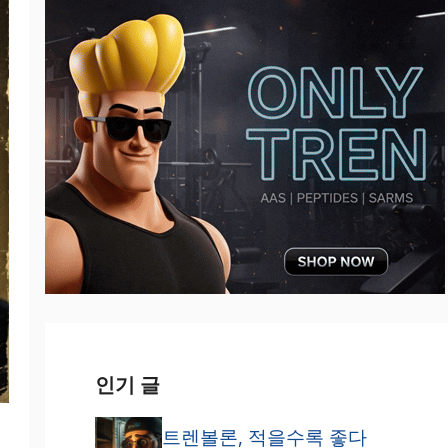
인기 글
트렌볼론, 적을수록 좋다