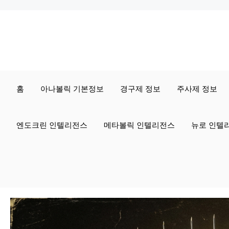
컨
텐
츠
로
홈
아나볼릭 기본정보
경구제 정보
주사제 정보
건
너
엔도크린 인텔리전스
메타볼릭 인텔리전스
뉴로 인텔
뛰
기