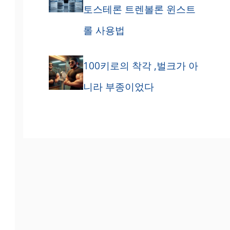
토스테론 트렌볼론 윈스트
롤 사용법
100키로의 착각 ,벌크가 아
니라 부종이었다