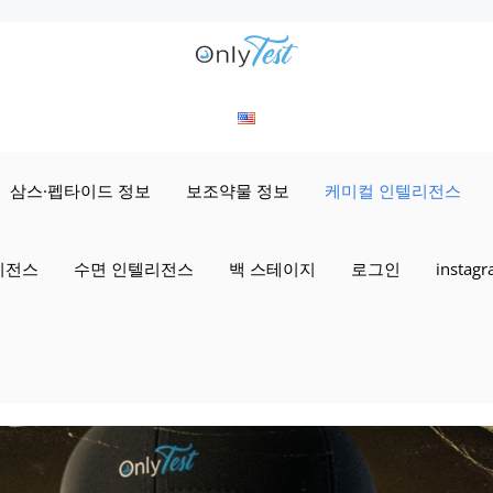
삼스·펩타이드 정보
보조약물 정보
케미컬 인텔리전스
리전스
수면 인텔리전스
백 스테이지
로그인
instag