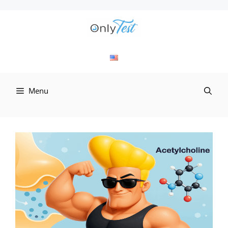
컨
텐
츠
로
Menu
건
너
뛰
기