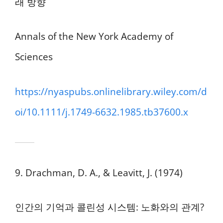
래 방향
Annals of the New York Academy of
Sciences
https://nyaspubs.onlinelibrary.wiley.com/d
oi/10.1111/j.1749-6632.1985.tb37600.x
9. Drachman, D. A., & Leavitt, J. (1974)
인간의 기억과 콜린성 시스템: 노화와의 관계?