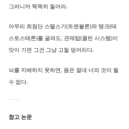
그러니까 똑똑히 들어라.
아무리 최첨단 스텔스기(트렌볼론)와 탱크(테
스토스테론)를 굴려도, 관제탑(콜린 시스템)이
맛이 가면 그건 그냥 고철 덩어리다.
뇌를 지배하지 못하면, 몸은 절대 너의 것이 될
수 없다.
참고 논문