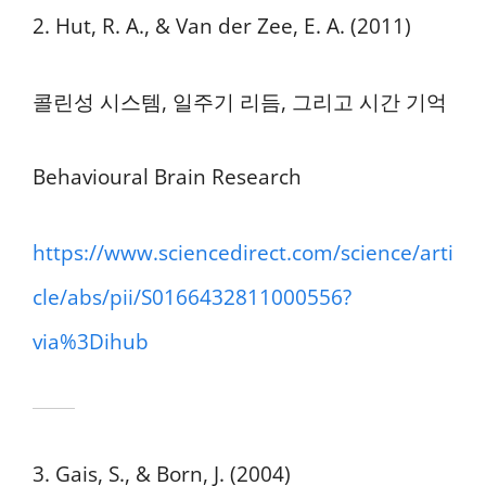
2. Hut, R. A., & Van der Zee, E. A. (2011)
콜린성 시스템, 일주기 리듬, 그리고 시간 기억
Behavioural Brain Research
https://www.sciencedirect.com/science/arti
cle/abs/pii/S0166432811000556?
via%3Dihub
3. Gais, S., & Born, J. (2004)