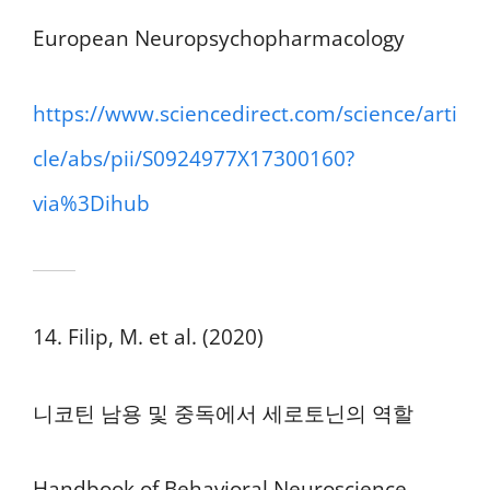
European Neuropsychopharmacology
https://www.sciencedirect.com/science/arti
cle/abs/pii/S0924977X17300160?
via%3Dihub
14. Filip, M. et al. (2020)
니코틴 남용 및 중독에서 세로토닌의 역할
Handbook of Behavioral Neuroscience