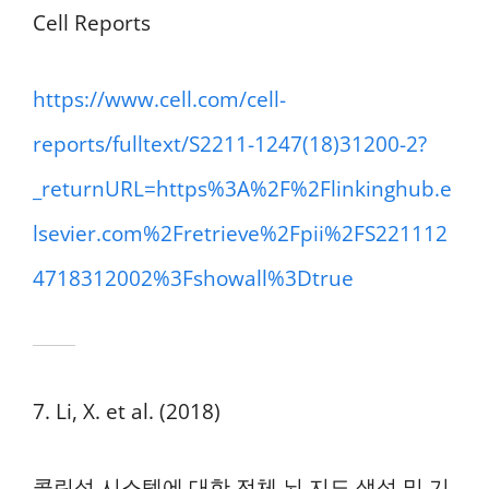
Cell Reports
https://www.cell.com/cell-
reports/fulltext/S2211-1247(18)31200-2?
_returnURL=https%3A%2F%2Flinkinghub.e
lsevier.com%2Fretrieve%2Fpii%2FS221112
4718312002%3Fshowall%3Dtrue
7. Li, X. et al. (2018)
콜린성 시스템에 대한 전체 뇌 지도 생성 및 기