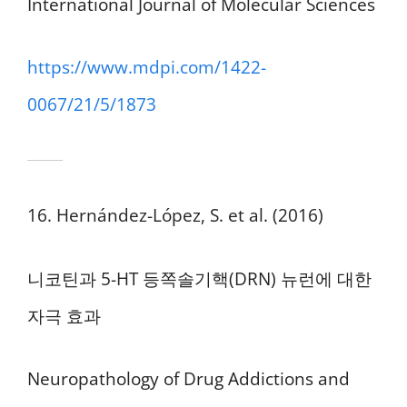
International Journal of Molecular Sciences
https://www.mdpi.com/1422-
0067/21/5/1873
16. Hernández-López, S. et al. (2016)
니코틴과 5-HT 등쪽솔기핵(DRN) 뉴런에 대한
자극 효과
Neuropathology of Drug Addictions and