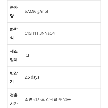
분자
672.96 g/mol
량
화학
C15H11I3NNaO4
식
제조
ICI
업체
반감
2.5 days
기
검출
소변 검사로 감지할 수 없음
시간