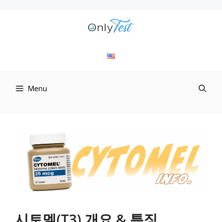
컨
텐
츠
로
Menu
건
너
뛰
기
시토멜(T3) 개요 & 특징