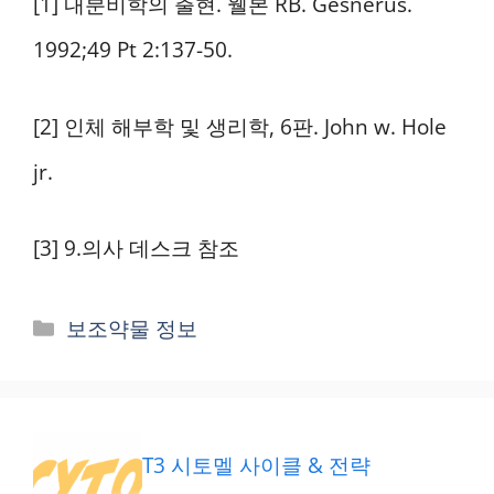
[1] 내분비학의 출현. 웰본 RB. Gesnerus.
1992;49 Pt 2:137-50.
[2] 인체 해부학 및 생리학, 6판. John w. Hole
jr.
[3] 9.의사 데스크 참조
카
보조약물 정보
테
고
리
T3 시토멜 사이클 & 전략