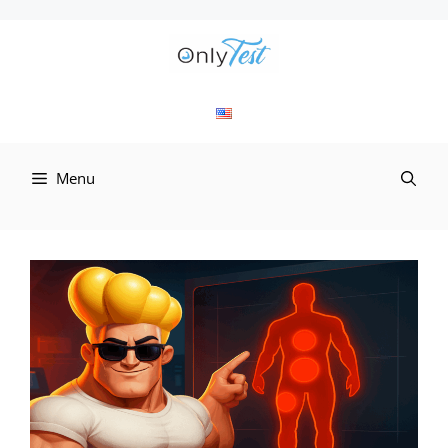
컨
텐
츠
로
Menu
건
너
뛰
기