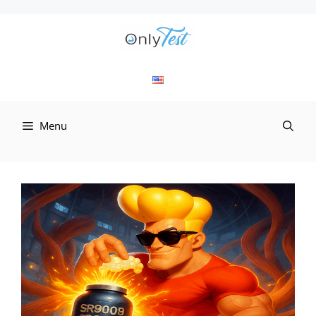
컨
텐
츠
로
Menu
건
너
뛰
기