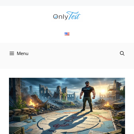
컨
텐
츠
로
Menu
건
너
뛰
기