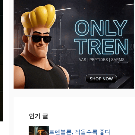
인기 글
트렌볼론, 적을수록 좋다