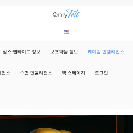
삼스·펩타이드 정보
보조약물 정보
케미컬 인텔리전스
리전스
수면 인텔리전스
백 스테이지
로그인