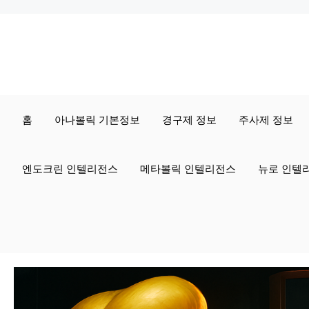
컨
텐
츠
로
홈
아나볼릭 기본정보
경구제 정보
주사제 정보
건
너
엔도크린 인텔리전스
메타볼릭 인텔리전스
뉴로 인텔
뛰
기