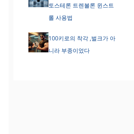
토스테론 트렌볼론 윈스트
롤 사용법
100키로의 착각 ,벌크가 아
니라 부종이었다