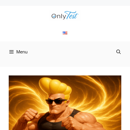
컨
텐
츠
로
Menu
건
너
뛰
기