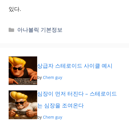
있다.
카
아나볼릭 기본정보
테
고
리
상급자 스테로이드 사이클 예시
by
Chem guy
심장이 먼저 터진다 – 스테로이드
는 심장을 조여온다
by
Chem guy