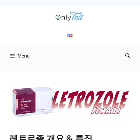
컨
텐
츠
로
Menu
건
너
뛰
기
레트로졸 개요 & 특징