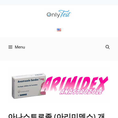
컨
텐
츠
로
Menu
건
너
뛰
기
아나스트로졸 (아리미덱스) 개