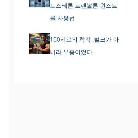
토스테론 트렌볼론 윈스트
롤 사용법
100키로의 착각 ,벌크가 아
니라 부종이었다