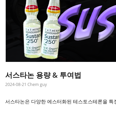
서스타논 용량 & 투여법
2024-08-21
Chem guy
서스타논은 다양한 에스터화된 테스토스테론을 특정