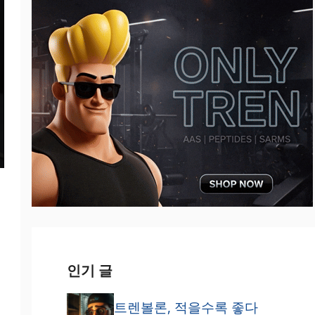
인기 글
트렌볼론, 적을수록 좋다