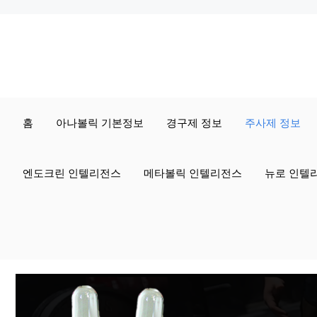
컨
텐
츠
로
홈
아나볼릭 기본정보
경구제 정보
주사제 정보
건
너
엔도크린 인텔리전스
메타볼릭 인텔리전스
뉴로 인텔
뛰
기