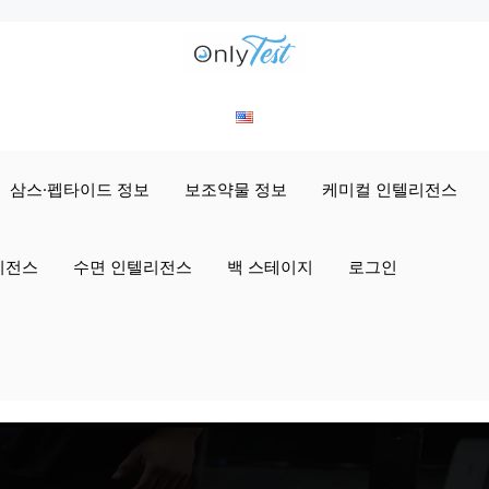
삼스·펩타이드 정보
보조약물 정보
케미컬 인텔리전스
리전스
수면 인텔리전스
백 스테이지
로그인