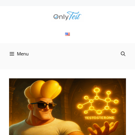
컨
텐
츠
로
Menu
건
너
뛰
기