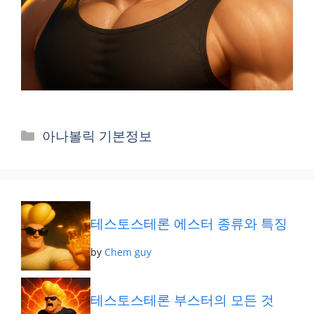
카
아나볼릭 기본정보
테
고
리
테스토스테론 에스터 종류와 특징
by
Chem guy
테스토스테론 부스터의 모든 것