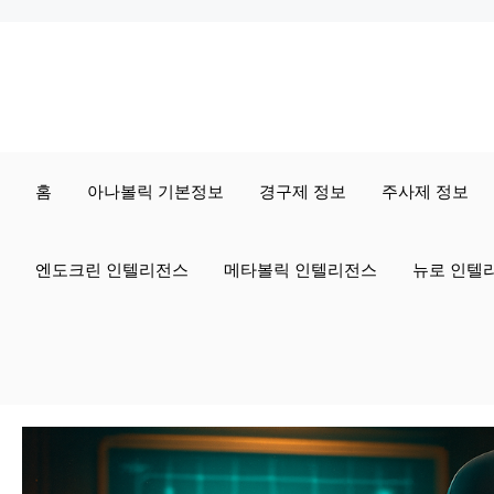
컨
텐
츠
로
홈
아나볼릭 기본정보
경구제 정보
주사제 정보
건
너
엔도크린 인텔리전스
메타볼릭 인텔리전스
뉴로 인텔
뛰
기