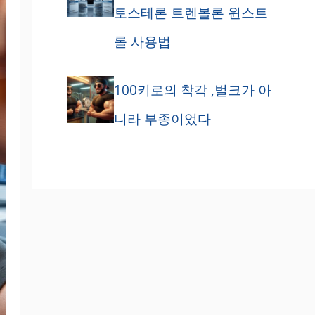
토스테론 트렌볼론 윈스트
롤 사용법
100키로의 착각 ,벌크가 아
니라 부종이었다