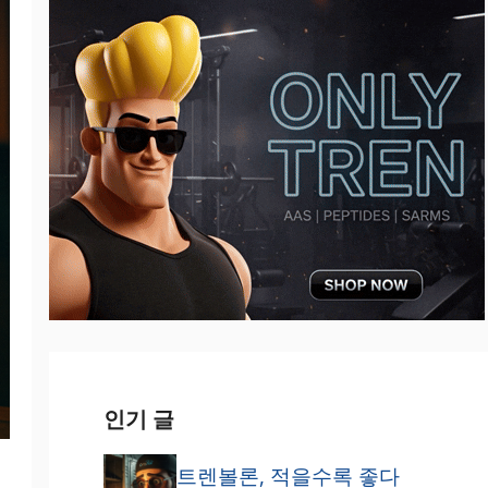
인기 글
트렌볼론, 적을수록 좋다