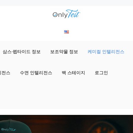
삼스·펩타이드 정보
보조약물 정보
케미컬 인텔리전스
리전스
수면 인텔리전스
백 스테이지
로그인