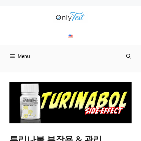
컨
텐
츠
로
Menu
건
너
뛰
기
투리나볼 부작용 & 관리