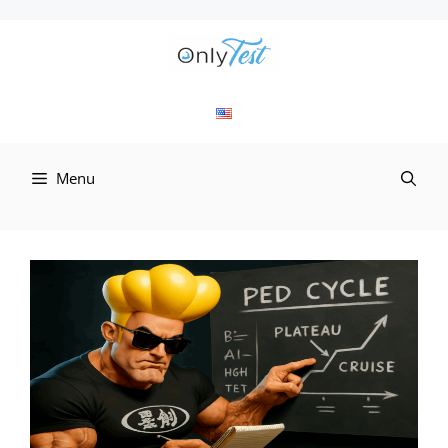
컨
텐
츠
로
Menu
건
너
뛰
기