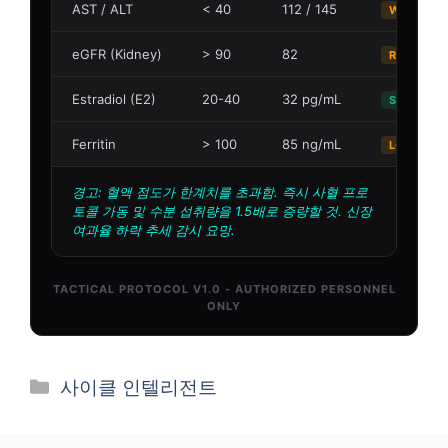
카
사이클 인텔리전트
테
고