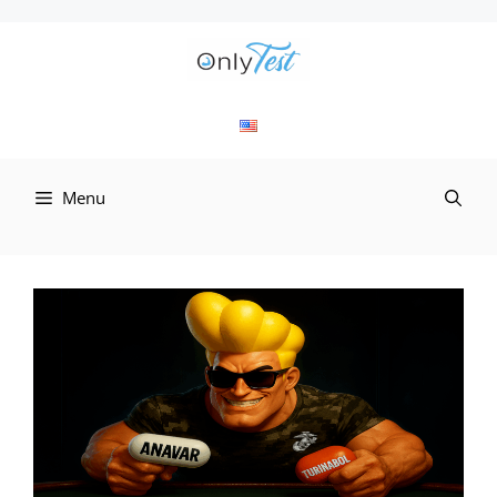
컨
텐
츠
로
Menu
건
너
뛰
기