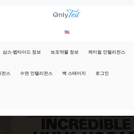
삼스·펩타이드 정보
보조약물 정보
케미컬 인텔리전스
리전스
수면 인텔리전스
백 스테이지
로그인