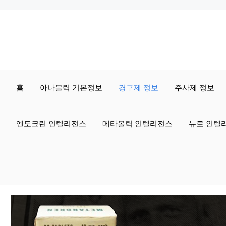
컨
텐
츠
로
홈
아나볼릭 기본정보
경구제 정보
주사제 정보
건
너
엔도크린 인텔리전스
메타볼릭 인텔리전스
뉴로 인텔
뛰
기