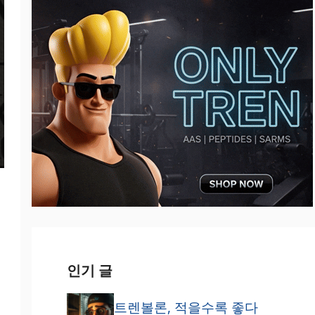
인기 글
에
트렌볼론, 적을수록 좋다