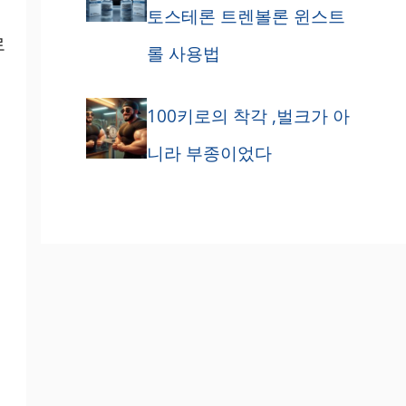
토스테론 트렌볼론 윈스트
로
롤 사용법
100키로의 착각 ,벌크가 아
니라 부종이었다