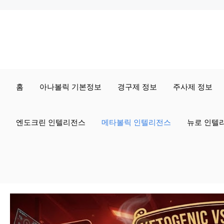
컨
텐
츠
로
홈
아나볼릭 기본정보
경구제 정보
주사제 정보
건
너
엔도크린 인텔리전스
메타볼릭 인텔리전스
뉴로 인텔
뛰
기