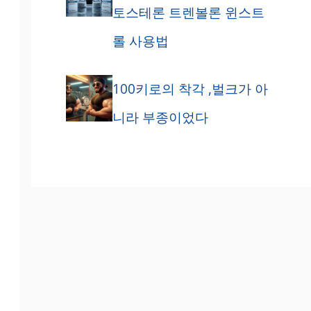
토스테론 트렌볼론 윈스트
롤 사용법
100키로의 착각 ,벌크가 아
니라 부종이었다