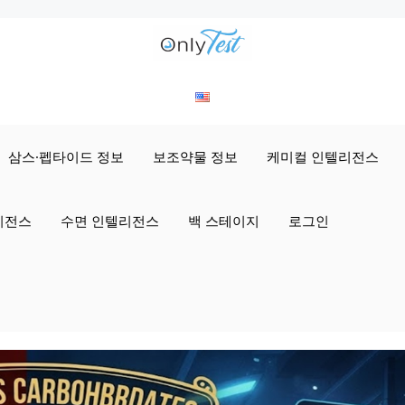
삼스·펩타이드 정보
보조약물 정보
케미컬 인텔리전스
리전스
수면 인텔리전스
백 스테이지
로그인