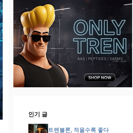
인기 글
트렌볼론, 적을수록 좋다