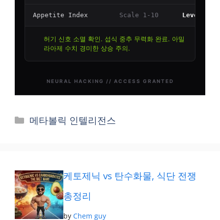
카
메타볼릭 인텔리전스
테
고
리
케토제닉 vs 탄수화물, 식단 전쟁
총정리
by
Chem guy