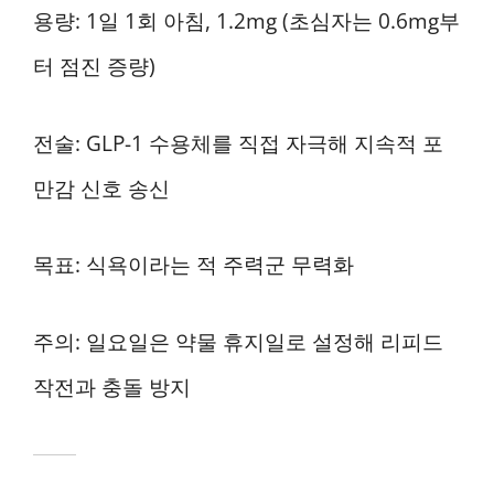
용량: 1일 1회 아침, 1.2mg (초심자는 0.6mg부
터 점진 증량)
전술: GLP-1 수용체를 직접 자극해 지속적 포
만감 신호 송신
목표: 식욕이라는 적 주력군 무력화
주의: 일요일은 약물 휴지일로 설정해 리피드
작전과 충돌 방지