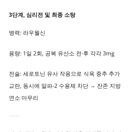
3단계, 심리전 및 최종 소탕
병력: 라우월신
용량: 1일 2회, 공복 유산소 전·후 각각 3mg
전술: 세로토닌 유사 작용으로 식욕 중추 추가
교란, 동시에 알파-2 수용체 차단 → 잔존 지방
연소 마무리