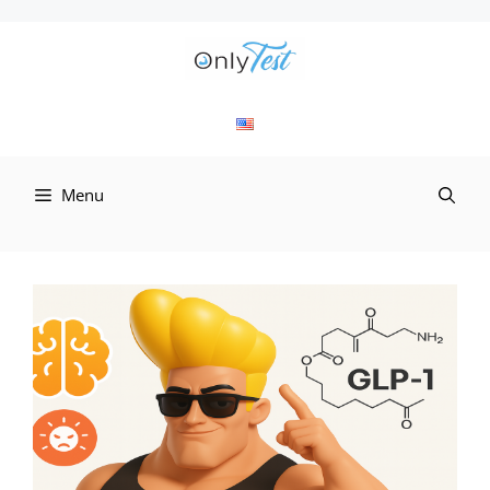
컨
텐
츠
로
Menu
건
너
뛰
기