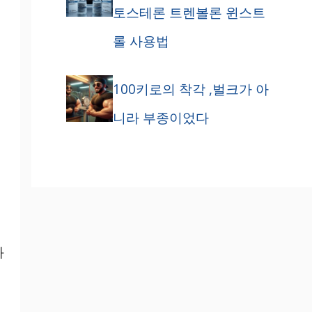
토스테론 트렌볼론 윈스트
롤 사용법
100키로의 착각 ,벌크가 아
니라 부종이었다
화