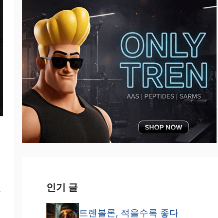
인기 글
용
트렌볼론, 적을수록 좋다