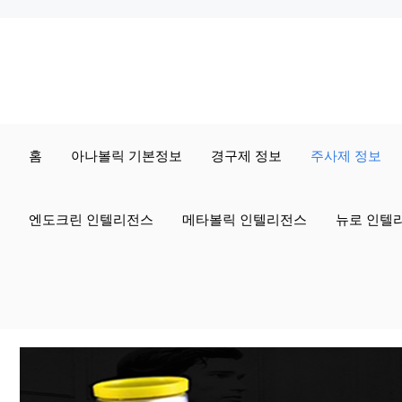
컨
텐
츠
로
홈
아나볼릭 기본정보
경구제 정보
주사제 정보
건
너
엔도크린 인텔리전스
메타볼릭 인텔리전스
뉴로 인텔
뛰
기