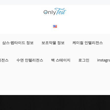
삼스·펩타이드 정보
보조약물 정보
케미컬 인텔리전스
리전스
수면 인텔리전스
백 스테이지
로그인
instag