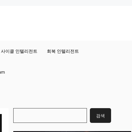
사이클 인텔리전트
회복 인텔리전트
ram
검
검색
색