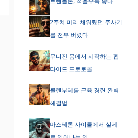
트렌볼론, 적을수록 좋다
2주치 미리 채워뒀던 주사기
를 전부 버렸다
무너진 몸에서 시작하는 펩
타이드 프로토콜
클렌부테롤 근육 경련 완벽
해결법
마스테론 사이클에서 실제
로 일어나는 일