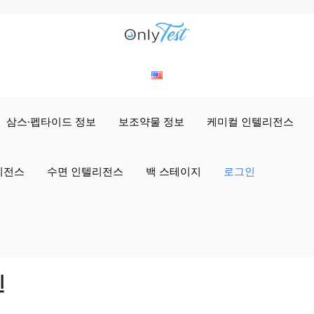
삼스·펩타이드 정보
보조약물 정보
케미컬 인텔리전스
리전스
수면 인텔리전스
백 스테이지
로그인
인