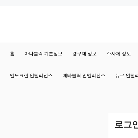
컨
텐
츠
로
홈
아나볼릭 기본정보
경구제 정보
주사제 정보
건
너
엔도크린 인텔리전스
메타볼릭 인텔리전스
뉴로 인텔
뛰
기
로그