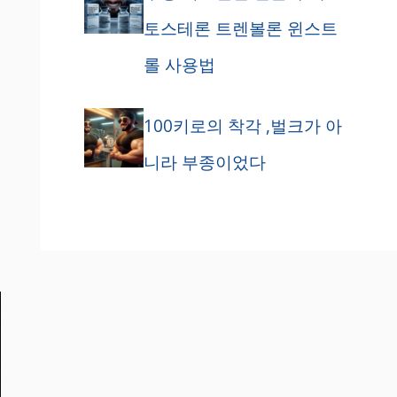
토스테론 트렌볼론 윈스트
롤 사용법
100키로의 착각 ,벌크가 아
니라 부종이었다