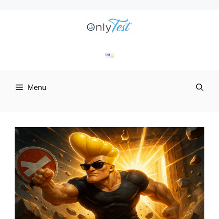
컨
텐
츠
로
Menu
건
너
뛰
기