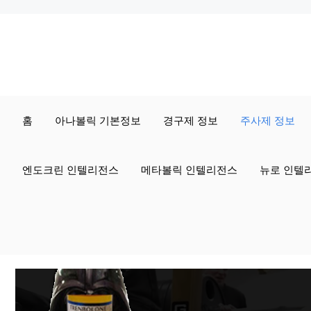
컨
텐
츠
로
홈
아나볼릭 기본정보
경구제 정보
주사제 정보
건
너
엔도크린 인텔리전스
메타볼릭 인텔리전스
뉴로 인텔
뛰
기