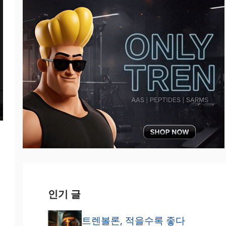
인기 글
트렌볼론, 적을수록 좋다