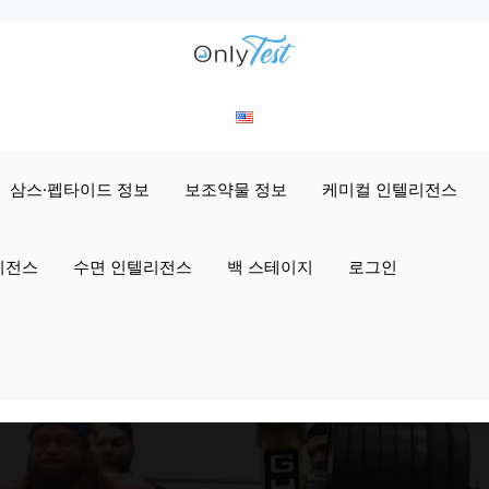
삼스·펩타이드 정보
보조약물 정보
케미컬 인텔리전스
리전스
수면 인텔리전스
백 스테이지
로그인