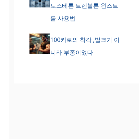
토스테론 트렌볼론 윈스트
롤 사용법
100키로의 착각 ,벌크가 아
하
니라 부종이었다