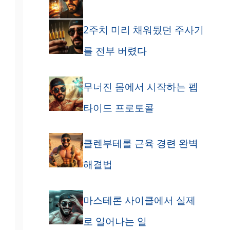
여
2주치 미리 채워뒀던 주사기
를 전부 버렸다
무너진 몸에서 시작하는 펩
타이드 프로토콜
션
클렌부테롤 근육 경련 완벽
해결법
론
마스테론 사이클에서 실제
로 일어나는 일