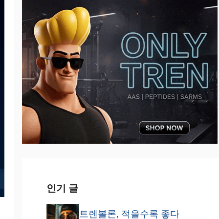
인기 글
트렌볼론, 적을수록 좋다