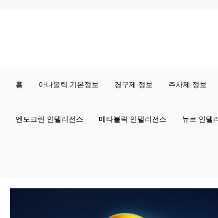
컨
텐
츠
로
홈
아나볼릭 기본정보
경구제 정보
주사제 정보
건
너
엔도크린 인텔리전스
메타볼릭 인텔리전스
뉴로 인텔
뛰
기