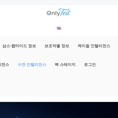
삼스·펩타이드 정보
보조약물 정보
케미컬 인텔리전스
리전스
수면 인텔리전스
백 스테이지
로그인