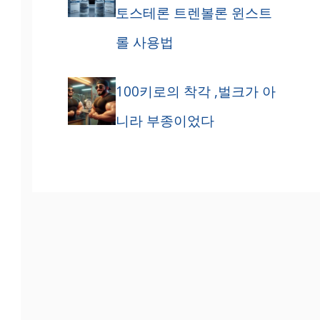
토스테론 트렌볼론 윈스트
롤 사용법
100키로의 착각 ,벌크가 아
니라 부종이었다