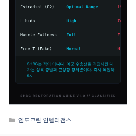
카
엔도크린 인텔리전스
테
고