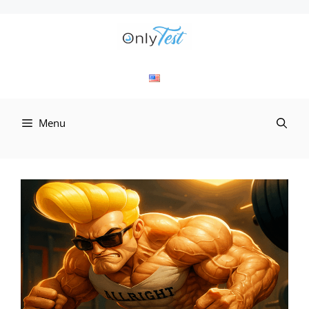
컨
텐
츠
로
Menu
건
너
뛰
기