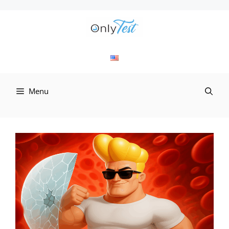
컨
텐
츠
로
Menu
건
너
뛰
기