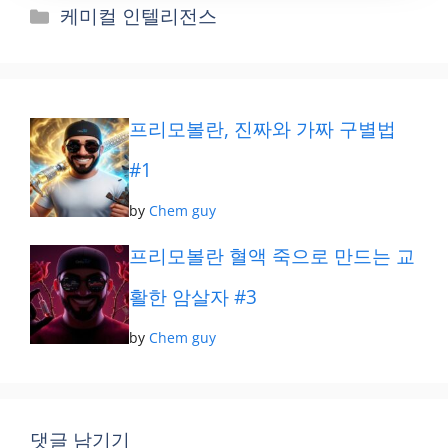
카
케미컬 인텔리전스
테
고
리
프리모볼란, 진짜와 가짜 구별법
#1
by
Chem guy
프리모볼란 혈액 죽으로 만드는 교
활한 암살자 #3
by
Chem guy
댓글 남기기