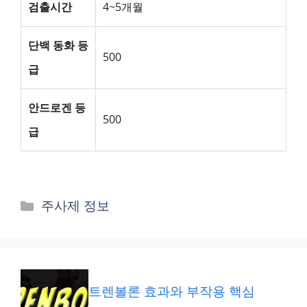
검출시간
4~5개월
단백 동화 등
500
급
안드로겐 등
500
급
카
주사제 정보
테
고
리
트렌볼론 효과와 부작용 핵심