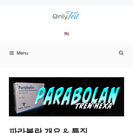
컨
텐
츠
로
Menu
건
너
뛰
기
파라볼란 개요 & 특징