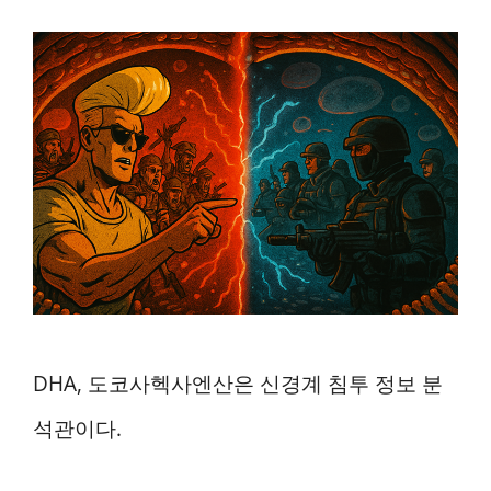
DHA, 도코사헥사엔산은 신경계 침투 정보 분
석관이다.