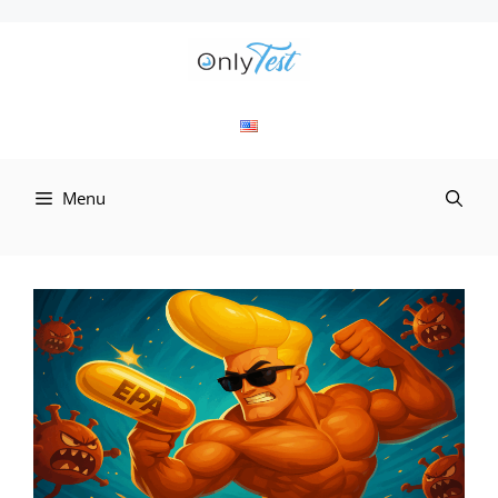
컨
텐
츠
로
Menu
건
너
뛰
기