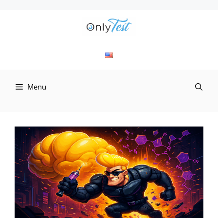
컨
텐
츠
로
Menu
건
너
뛰
기