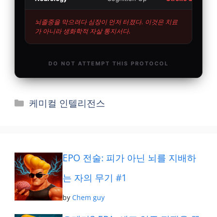
카
케미컬 인텔리전스
테
고
리
EPO 전술: 피가 아닌 뇌를 지배하
는 자의 무기 #1
by
Chem guy