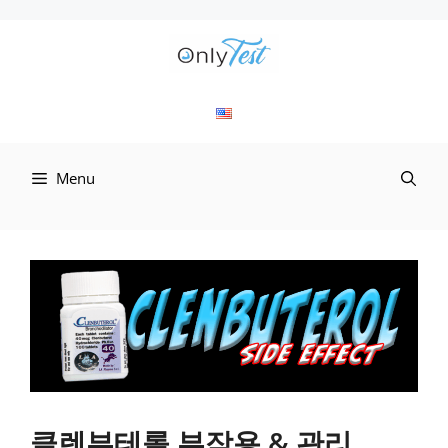
컨
텐
츠
로
Menu
건
너
뛰
기
클렌부테롤 부작용 & 관리