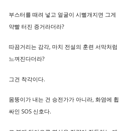
부스터를 때려 넣고 얼굴이 시뻘개지면 그게
약빨 터진 증거라더라?
따끔거리는 감각, 마치 전설의 훈련 서막처럼
느껴진다더라?
그건 착각이다.
몸뚱이가 내는 건 승전가가 아니라, 화염에 휩
싸인 SOS 신호다.