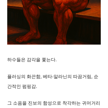
하수들은 감각을 쫓는다.
플러싱의 화끈함, 베타-알라닌의 따끔거림, 순
간적인 펌핑감.
그 소음을 진보의 함성으로 착각하는 귀머거리