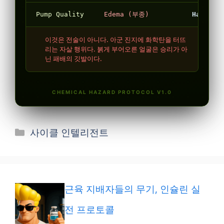
카
사이클 인텔리전트
테
고
리
근육 지배자들의 무기, 인슐린 실
전 프로토콜