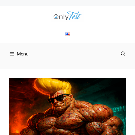
컨
텐
츠
로
Menu
건
너
뛰
기