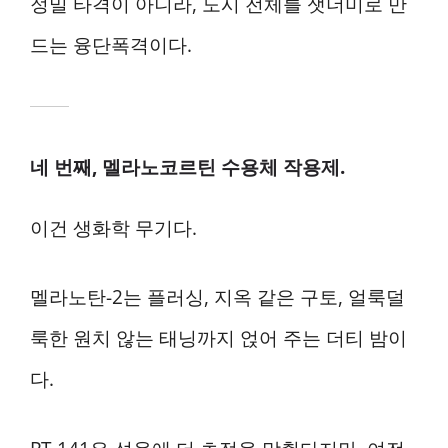
정밀 타격이 아니라, 도시 전체를 잿더미로 만
드는 융단폭격이다.
네 번째, 멜라노코르틴 수용체 작용제.
이건 생화학 무기다.
멜라노탄-2는 플러싱, 지옥 같은 구토, 얼룩덜
룩한 원치 않는 태닝까지 얹어 주는 더티 밤이
다.