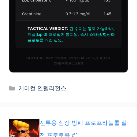
카
케미컬 인텔리전스
테
고
리
전투용 심장 방패 프로프라놀롤 실
전 프로토콜 #1