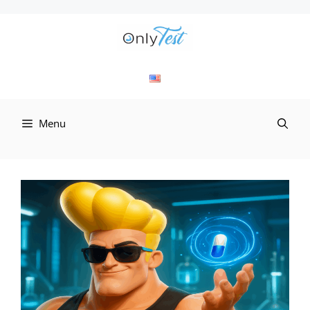
컨
텐
츠
로
Menu
건
너
뛰
기