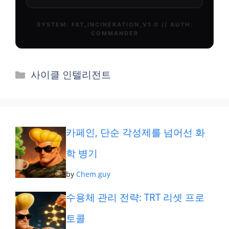
카
사이클 인텔리전트
테
고
리
카페인, 단순 각성제를 넘어선 화
학 병기
by
Chem guy
수용체 관리 전략: TRT 리셋 프로
토콜