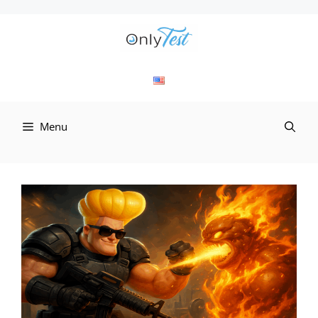
컨
텐
츠
로
Menu
건
너
뛰
기