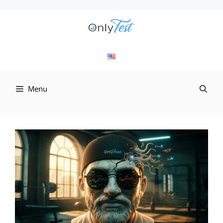
컨
텐
츠
로
Menu
건
너
뛰
기