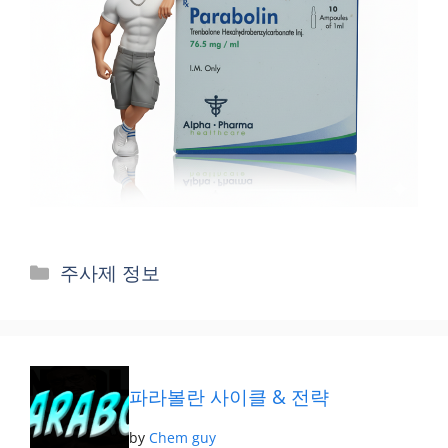
카
주사제 정보
테
고
리
파라볼란 사이클 & 전략
by
Chem guy