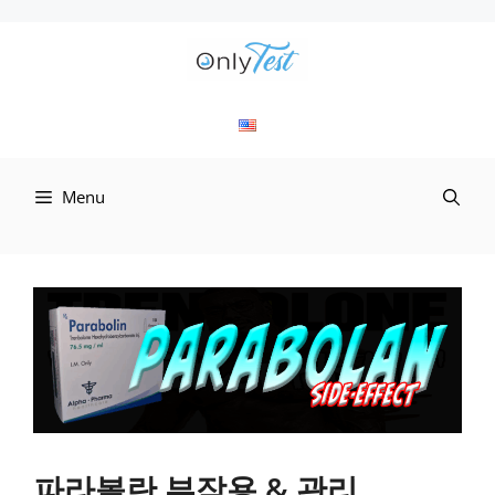
컨
텐
츠
로
Menu
건
너
뛰
기
파라볼란 부작용 & 관리