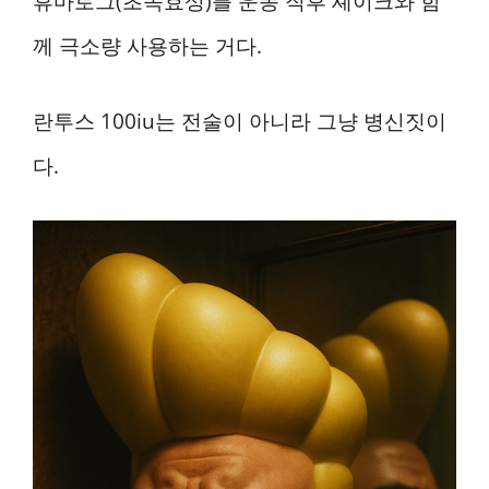
휴마로그(초속효성)를 운동 직후 셰이크와 함
께 극소량 사용하는 거다.
란투스 100iu는 전술이 아니라 그냥 병신짓이
다.