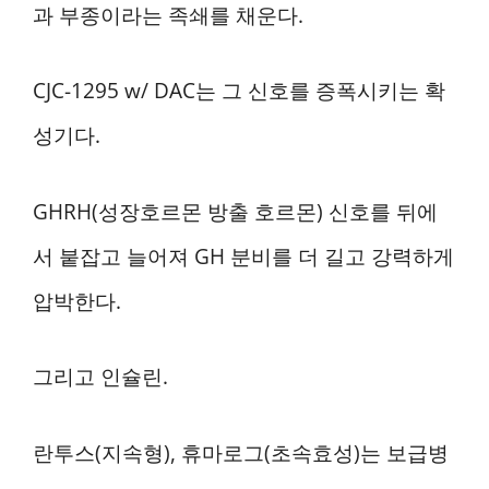
과 부종이라는 족쇄를 채운다.
CJC-1295 w/ DAC는 그 신호를 증폭시키는 확
성기다.
GHRH(성장호르몬 방출 호르몬) 신호를 뒤에
서 붙잡고 늘어져 GH 분비를 더 길고 강력하게
압박한다.
그리고 인슐린.
란투스(지속형), 휴마로그(초속효성)는 보급병