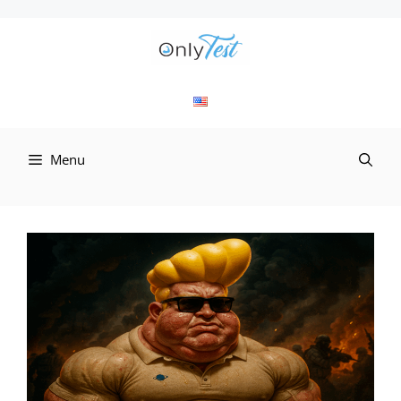
컨
텐
츠
로
Menu
건
너
뛰
기