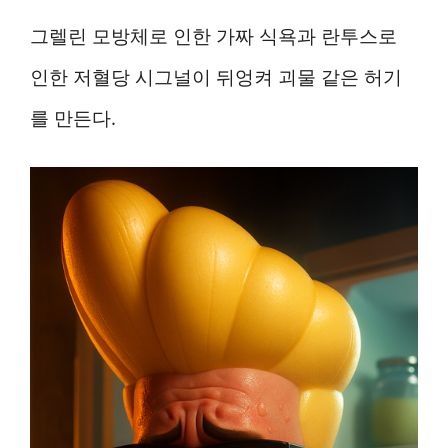
그렐린 모방체로 인한 가짜 식욕과 란투스로
인한 저혈당 시그널이 뒤엉켜 괴물 같은 허기
를 만든다.