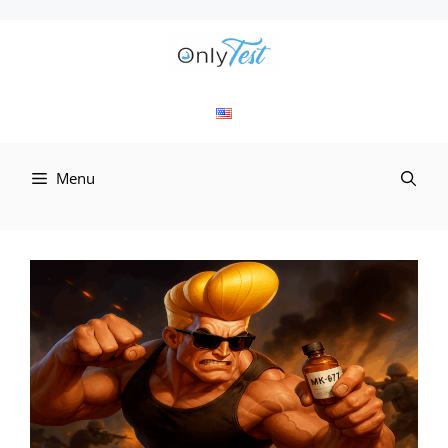
컨
텐
츠
로
Menu
건
너
뛰
기