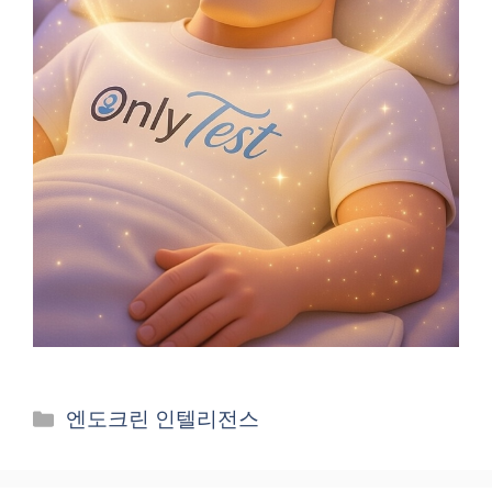
카
엔도크린 인텔리전스
테
고