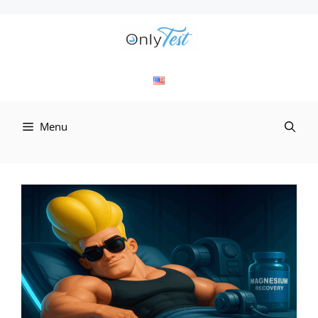
컨
텐
츠
로
Menu
건
너
뛰
기