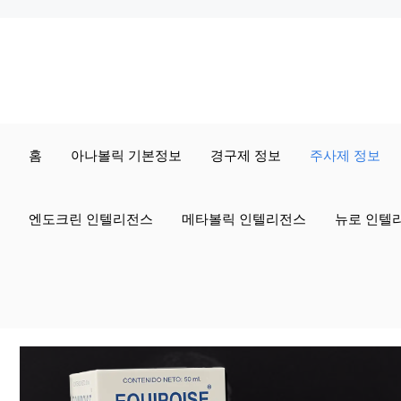
컨
텐
츠
로
홈
아나볼릭 기본정보
경구제 정보
주사제 정보
건
너
엔도크린 인텔리전스
메타볼릭 인텔리전스
뉴로 인텔
뛰
기