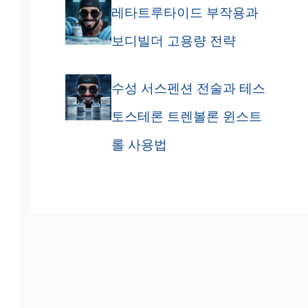
레타트루타이드 부작용과
보디빌더 고용량 전략
수성 서스펜션 전술과 테스
토스테론 트렌볼론 윈스트
롤 사용법
해
디