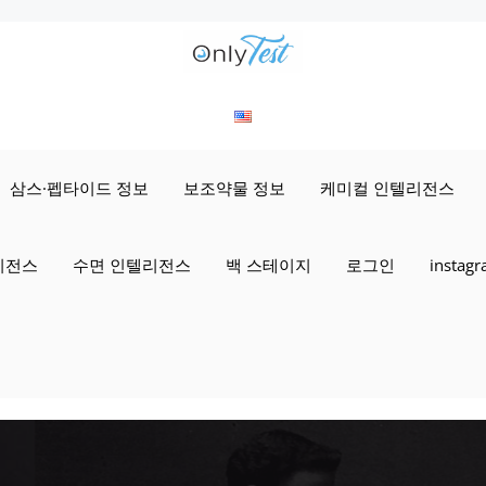
삼스·펩타이드 정보
보조약물 정보
케미컬 인텔리전스
리전스
수면 인텔리전스
백 스테이지
로그인
instag