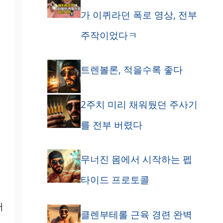
가 이퀴라던 폭로 영상, 전부
주작이었다ㅋ
트렌볼론, 적을수록 좋다
2주치 미리 채워뒀던 주사기
를 전부 버렸다
무너진 몸에서 시작하는 펩
타이드 프로토콜
서
클렌부테롤 근육 경련 완벽