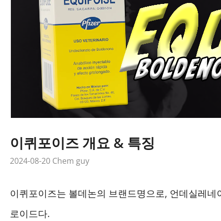
이퀴포이즈 개요 & 특징
2024-08-20
Chem guy
이퀴포이즈는 볼데논의 브랜드명으로, 언데실레네이
로이드다.