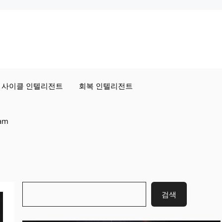
사이클 인텔리전트
회복 인텔리전트
ram
검
검색
색