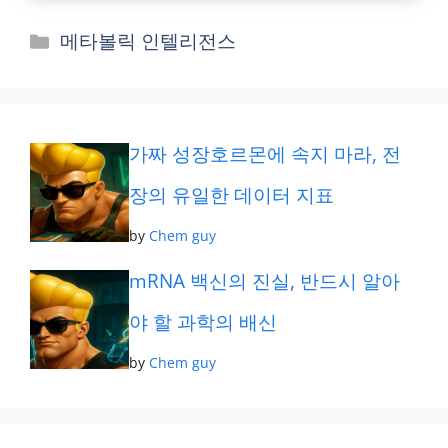
카
메타볼릭 인텔리전스
테
고
리
가짜 성장호르몬에 속지 마라, 전
장의 유일한 데이터 지표
by
Chem guy
mRNA 백신의 진실, 반드시 알아
야 할 과학의 배신
by
Chem guy