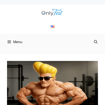
컨
텐
츠
로
Menu
건
너
뛰
기