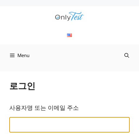
컨
텐
츠
로
Menu
건
너
뛰
로그인
기
사용자명 또는 이메일 주소