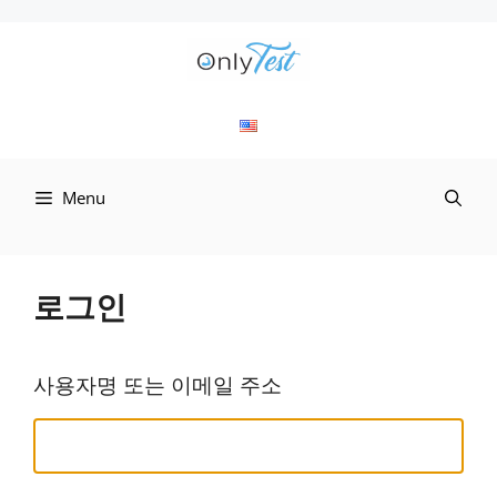
컨
텐
츠
로
Menu
건
너
뛰
로그인
기
사용자명 또는 이메일 주소