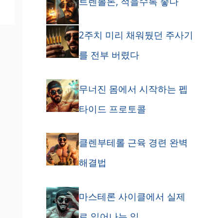
트렌볼론, 적을수록 좋다
2주치 미리 채워뒀던 주사기
를 전부 버렸다
무너진 몸에서 시작하는 펩
타이드 프로토콜
클렌부테롤 근육 경련 완벽
해결법
마스테론 사이클에서 실제
로 일어나는 일