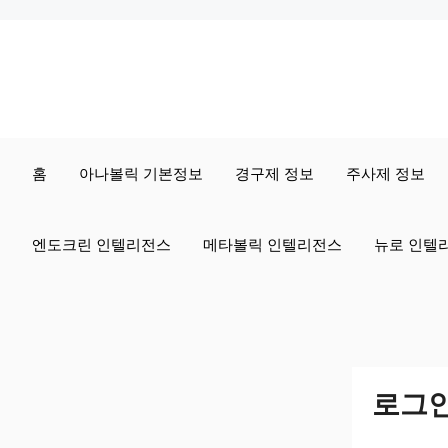
컨
텐
츠
로
홈
아나볼릭 기본정보
경구제 정보
주사제 정보
건
너
엔도크린 인텔리전스
메타볼릭 인텔리전스
뉴로 인텔
뛰
기
로그