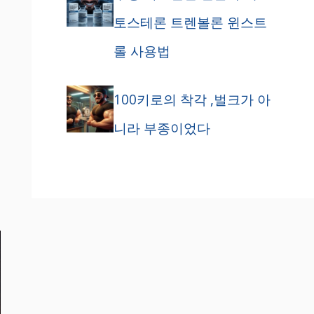
토스테론 트렌볼론 윈스트
롤 사용법
100키로의 착각 ,벌크가 아
니라 부종이었다