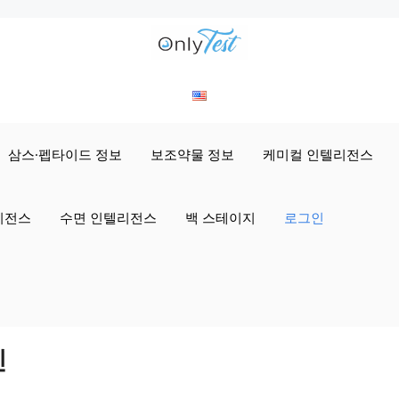
삼스·펩타이드 정보
보조약물 정보
케미컬 인텔리전스
리전스
수면 인텔리전스
백 스테이지
로그인
인