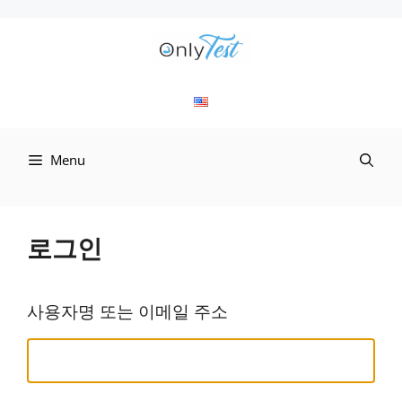
컨
텐
츠
로
Menu
건
너
뛰
로그인
기
사용자명 또는 이메일 주소