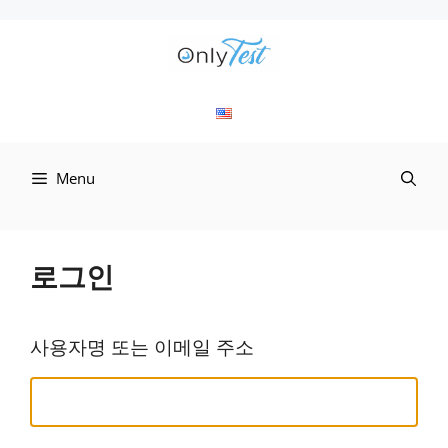
컨
텐
츠
로
Menu
건
너
뛰
로그인
기
사용자명 또는 이메일 주소