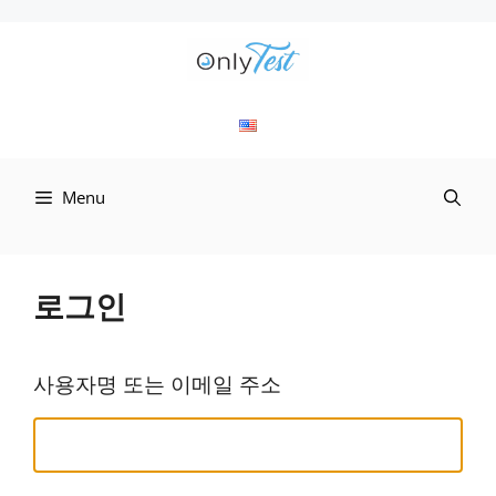
컨
텐
츠
로
Menu
건
너
뛰
로그인
기
사용자명 또는 이메일 주소