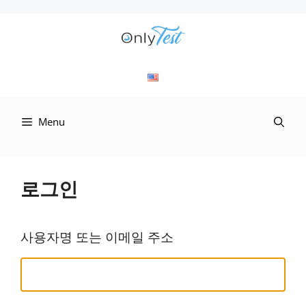
컨
텐
츠
로
Menu
건
너
뛰
로그인
기
사용자명 또는 이메일 주소